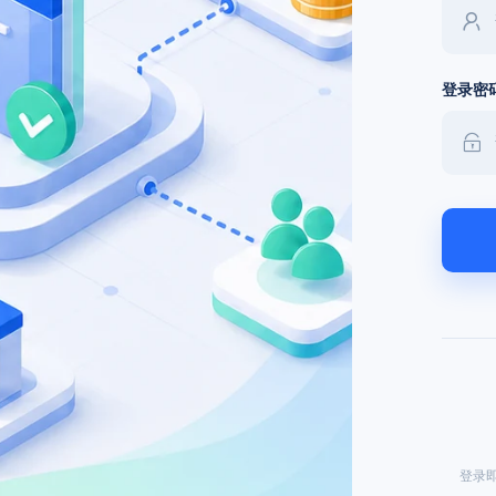
登录密
登录