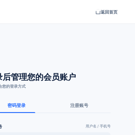
返回首页
录后管理您的会员账户
合您的登录方式
密码登录
注册账号
号
用户名 / 手机号