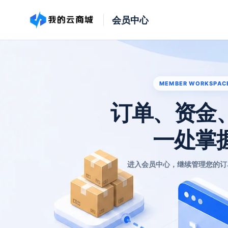
会员中心
MEMBER WORKSPAC
订单、资金
一处掌
进入会员中心，继续管理您的订